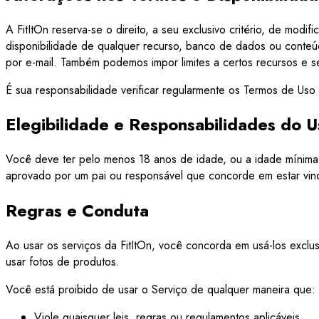
A FitItOn reserva-se o direito, a seu exclusivo critério, de modi
disponibilidade de qualquer recurso, banco de dados ou conteúd
por e-mail. Também podemos impor limites a certos recursos e se
É sua responsabilidade verificar regularmente os Termos de Uso
Elegibilidade e Responsabilidades do U
Você deve ter pelo menos 18 anos de idade, ou a idade mínima d
aprovado por um pai ou responsável que concorde em estar vinc
Regras e Conduta
Ao usar os serviços da FitItOn, você concorda em usá-los exclusi
usar fotos de produtos.
Você está proibido de usar o Serviço de qualquer maneira que:
Viole quaisquer leis, regras ou regulamentos aplicáveis.