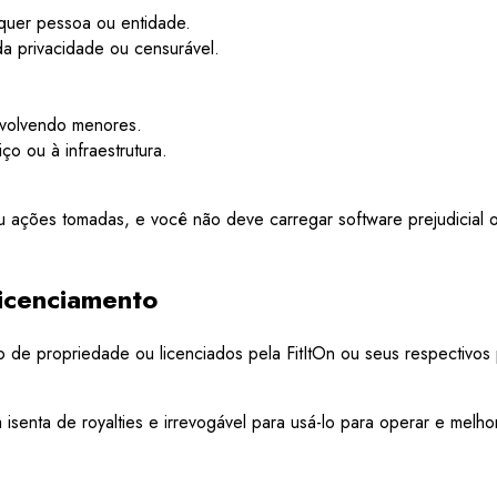
alquer pessoa ou entidade.
da privacidade ou censurável.
nvolvendo menores.
ço ou à infraestrutura.
ções tomadas, e você não deve carregar software prejudicial ou 
Licenciamento
 de propriedade ou licenciados pela FitItOn ou seus respectivos 
isenta de royalties e irrevogável para usá-lo para operar e melho