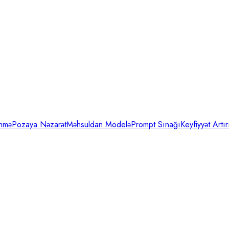
inmə
Pozaya Nəzarət
Məhsuldan Modelə
Prompt Sınağı
Keyfiyyət Artır