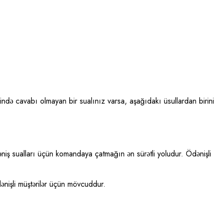
də cavabı olmayan bir sualınız varsa, aşağıdakı üsullardan birini
iş sualları üçün komandaya çatmağın ən sürətli yoludur. Ödənişli
nişli müştərilər üçün mövcuddur.