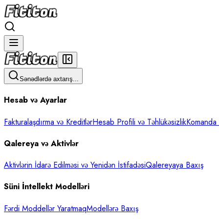
Sənədlərdə axtarış...
Hesab və Ayarlar
Fakturalaşdırma və Kreditlər
Hesab Profili və Təhlükəsizlik
Komanda İ
Qalereya və Aktivlər
Aktivlərin İdarə Edilməsi və Yenidən İstifadəsi
Qalereyaya Baxış
Süni İntellekt Modelləri
Fərdi Moddellər Yaratmaq
Modellərə Baxış