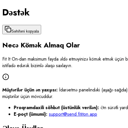
Dəstək
Səhifəni kopyala
Necə Kömək Almaq Olar
Fit It On-dan maksimum fayda əldə etməyinizə kömək etmək üçün bu
istifadə edərək bizimlə əlaqə saxlayın.
Müştərilər üçün ən yaxşısı:
İdarəetmə panelindəki (aşağı-sağda) 
müştərilər üçün mövcuddur.
Proqramdaxili söhbət (üstünlük verilən):
Ən sürətli yar
E-poçt (ümumi):
support@send.fititon.app