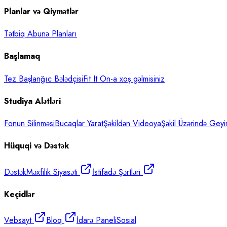
Planlar və Qiymətlər
Tətbiq Abunə Planları
Başlamaq
Tez Başlanğıc Bələdçisi
Fit It On-a xoş gəlmisiniz
Studiya Alətləri
Fonun Silinməsi
Bucaqlar Yarat
Şəkildən Videoya
Şəkil Üzərində Gey
Hüquqi və Dəstək
Dəstək
Məxfilik Siyasəti
İstifadə Şərtləri
Keçidlər
Vebsayt
Bloq
İdarə Paneli
Sosial