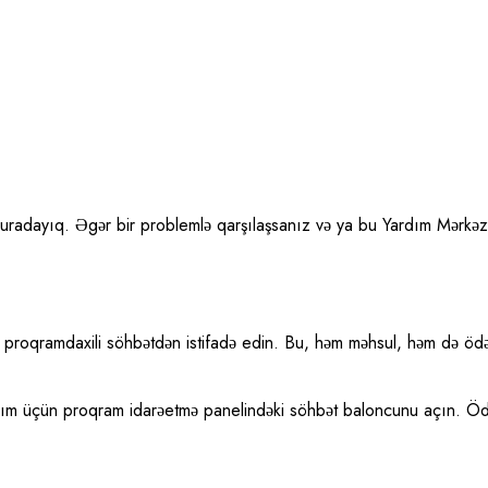
radayıq. Əgər bir problemlə qarşılaşsanız və ya bu Yardım Mərkəzin
proqramdaxili söhbətdən istifadə edin. Bu, həm məhsul, həm də ödən
dım üçün proqram idarəetmə panelindəki söhbət baloncunu açın. Ödə