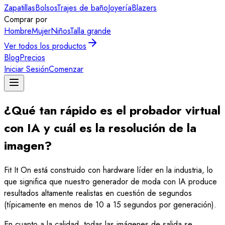
Zapatillas
Bolsos
Trajes de baño
Joyería
Blazers
Comprar por
Hombre
Mujer
Niños
Talla grande
Ver todos los productos
Blog
Precios
Iniciar Sesión
Comenzar
¿Qué tan rápido es el probador virtual
con IA y cuál es la resolución de la
imagen?
Fit It On está construido con hardware líder en la industria, lo
que significa que nuestro generador de moda con IA produce
resultados altamente realistas en cuestión de segundos
(típicamente en menos de 10 a 15 segundos por generación).
En cuanto a la calidad, todas las imágenes de salida se