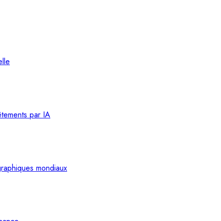
lle
êtements par IA
graphiques mondiaux