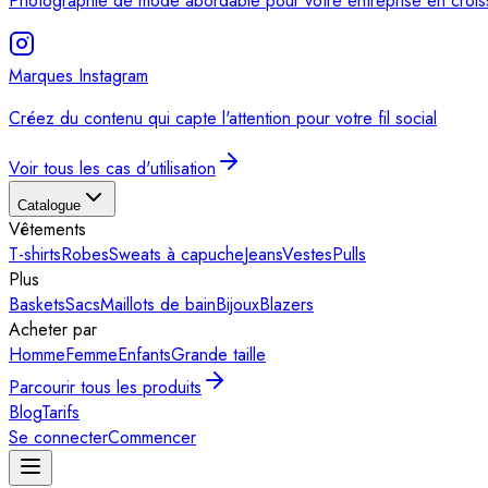
Photographie de mode abordable pour votre entreprise en croi
Marques Instagram
Créez du contenu qui capte l'attention pour votre fil social
Voir tous les cas d'utilisation
Catalogue
Vêtements
T-shirts
Robes
Sweats à capuche
Jeans
Vestes
Pulls
Plus
Baskets
Sacs
Maillots de bain
Bijoux
Blazers
Acheter par
Homme
Femme
Enfants
Grande taille
Parcourir tous les produits
Blog
Tarifs
Se connecter
Commencer