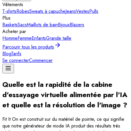
Vêtements
T-shirts
Robes
Sweats à capuche
Jeans
Vestes
Pulls
Plus
Baskets
Sacs
Maillots de bain
Bijoux
Blazers
Acheter par
Homme
Femme
Enfants
Grande taille
Parcourir tous les produits
Blog
Tarifs
Se connecter
Commencer
Quelle est la rapidité de la cabine
d'essayage virtuelle alimentée par l'IA
et quelle est la résolution de l'image ?
Fit It On est construit sur du matériel de pointe, ce qui signifie
que notre générateur de mode IA produit des résultats très