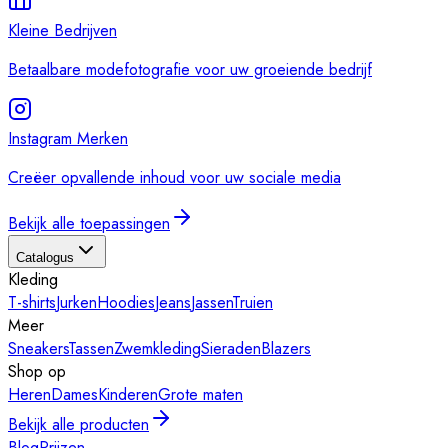
Kleine Bedrijven
Betaalbare modefotografie voor uw groeiende bedrijf
Instagram Merken
Creëer opvallende inhoud voor uw sociale media
Bekijk alle toepassingen
Catalogus
Kleding
T-shirts
Jurken
Hoodies
Jeans
Jassen
Truien
Meer
Sneakers
Tassen
Zwemkleding
Sieraden
Blazers
Shop op
Heren
Dames
Kinderen
Grote maten
Bekijk alle producten
Blog
Prijzen