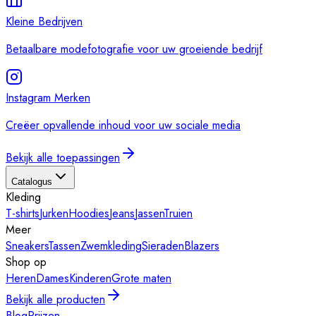
Kleine Bedrijven
Betaalbare modefotografie voor uw groeiende bedrijf
Instagram Merken
Creëer opvallende inhoud voor uw sociale media
Bekijk alle toepassingen
Catalogus
Kleding
T-shirts
Jurken
Hoodies
Jeans
Jassen
Truien
Meer
Sneakers
Tassen
Zwemkleding
Sieraden
Blazers
Shop op
Heren
Dames
Kinderen
Grote maten
Bekijk alle producten
Blog
Prijzen