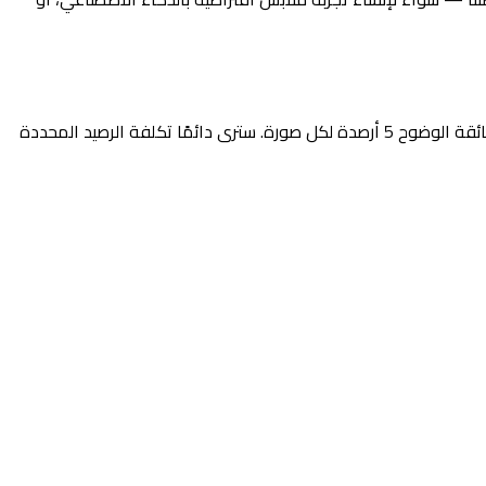
بالنسبة لتكاليف الرصيد المحددة: تستخدم تجربة الملابس الافتراضية القياسية رصيدًا واحدًا بالضبط. يتطلب إنشاء صور تجارة إلكترونية بدقة 4K فائقة الوضوح 5 أرصدة لكل صورة. سترى دائمًا تكلفة الرصيد المحددة