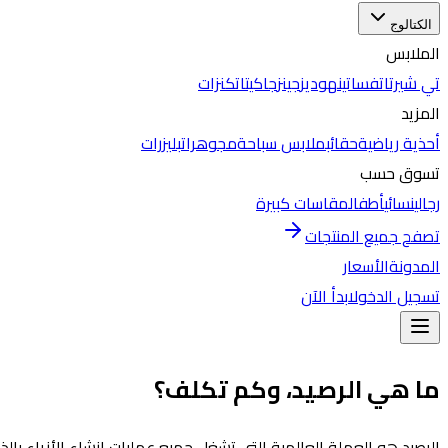
الكتالوج
الملابس
تي شيرتات
فساتين
هوديز
جينز
جاكيتات
كنزات
المزيد
أحذية رياضية
حقائب
ملابس سباحة
مجوهرات
بليزرات
تسوق حسب
رجالي
نسائي
أطفال
مقاسات كبيرة
تصفح جميع المنتجات
المدونة
الأسعار
تسجيل الدخول
ابدأ الآن
ما هي الرصيد، وكم تكلف؟