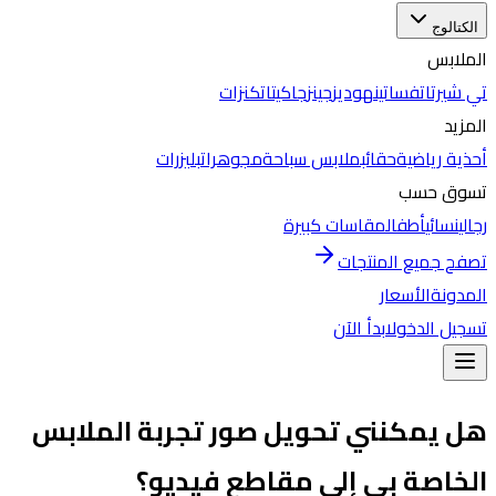
الكتالوج
الملابس
تي شيرتات
فساتين
هوديز
جينز
جاكيتات
كنزات
المزيد
أحذية رياضية
حقائب
ملابس سباحة
مجوهرات
بليزرات
تسوق حسب
رجالي
نسائي
أطفال
مقاسات كبيرة
تصفح جميع المنتجات
المدونة
الأسعار
تسجيل الدخول
ابدأ الآن
هل يمكنني تحويل صور تجربة الملابس
الخاصة بي إلى مقاطع فيديو؟