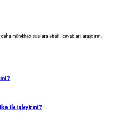
aha mürəkkəb suallara ətraflı cavabları araşdırın.
rmi?
a ilə işləyirmi?