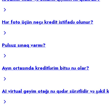
Hər foto üçün neçə kredit istifadə olunur?
Pulsuz sınaq varmı?
Ayın ortasında kreditlərim bitsə nə olar?
AI virtual geyim otağı nə qədər sürətlidir və şəkil 