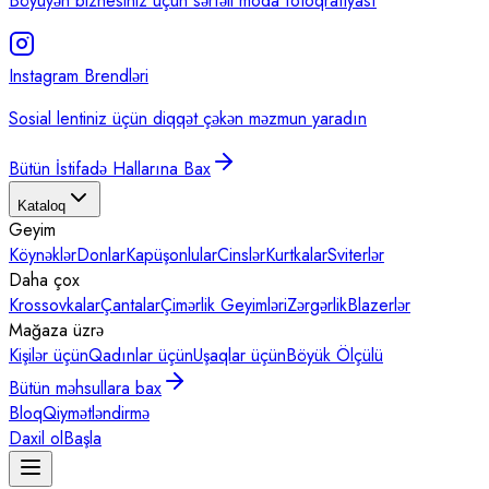
Böyüyən biznesiniz üçün sərfəli moda fotoqrafiyası
Instagram Brendləri
Sosial lentiniz üçün diqqət çəkən məzmun yaradın
Bütün İstifadə Hallarına Bax
Kataloq
Geyim
Köynəklər
Donlar
Kapüşonlular
Cinslər
Kurtkalar
Sviterlər
Daha çox
Krossovkalar
Çantalar
Çimərlik Geyimləri
Zərgərlik
Blazerlər
Mağaza üzrə
Kişilər üçün
Qadınlar üçün
Uşaqlar üçün
Böyük Ölçülü
Bütün məhsullara bax
Bloq
Qiymətləndirmə
Daxil ol
Başla