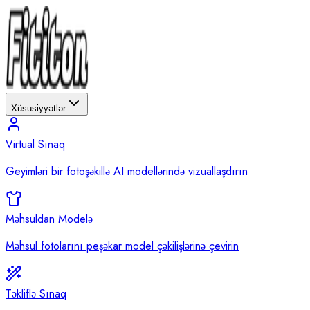
Xüsusiyyətlər
Virtual Sınaq
Geyimləri bir fotoşəkillə AI modellərində vizuallaşdırın
Məhsuldan Modelə
Məhsul fotolarını peşəkar model çəkilişlərinə çevirin
Təkliflə Sınaq