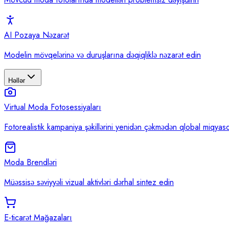
AI Pozaya Nəzarət
Modelin mövqelərinə və duruşlarına dəqiqliklə nəzarət edin
Həllər
Virtual Moda Fotosessiyaları
Fotorealistik kampaniya şəkillərini yenidən çəkmədən qlobal miqyasd
Moda Brendləri
Müəssisə səviyyəli vizual aktivləri dərhal sintez edin
E-ticarət Mağazaları