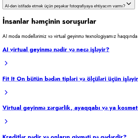
AI-dən istifadə etmək üçün peşəkar fotoqrafiyaya ehtiyacım varmı?
İnsanlar həmçinin soruşurlar
AI moda modellərimiz və virtual geyinmə texnologiyamız haqqında d
AI virtual geyinmə nədir və necə işləyir?
Fit It On bütün bədən tipləri və ölçüləri üçün işləyi
Virtual geyinmə zərgərlik, ayaqqabı və ya kosmetik
Kreditlər nədir və onların qiyməti nə qədərdir?