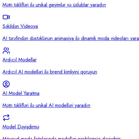
Mətn təklifləri ilə unikal geyimlər və üslublar yaradın
Şəkildən Videoya
AI tərəfindən dəstəklənən animasiya ilə dinamik moda videoları yar
Ardıcıl Modellar
Ardıcıl AI modelləri ilə brend kimliyini qoruyun
AI Model Yaratma
Mətn təklifləri ilə unikal AI modelləri yaradın
Model Dəyişdirmə
Mövcud moda fotolarında modelləri problemsiz dəyişdirin