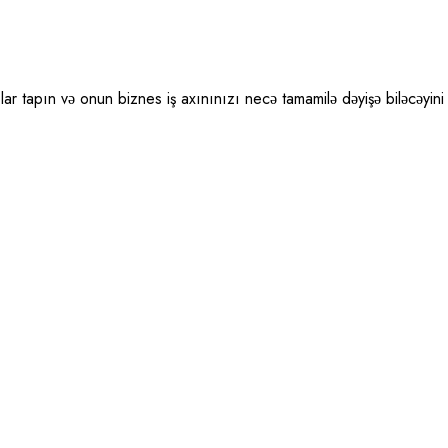
r tapın və onun biznes iş axınınızı necə tamamilə dəyişə biləcəyini 