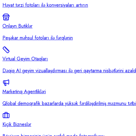
Həyat tərzi fotoları ilə konversiyaları artırın
Onlayn Butiklər
Peşəkar məhsul fotoları ilə fərqlənin
Virtual Geyim Otaqları
Dəqiq AI geyim vizuallaşdırması ilə geri qaytarma nisbətlərini azal
Marketinq Agentlikləri
Qlobal demoqrafik bazarlarda yüksək fərdiləşdirilmiş məzmunu tətb
Kiçik Bizneslər