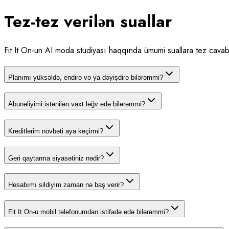
Tez-tez verilən suallar
Fit It On-un AI moda studiyası haqqında ümumi suallara tez cavabla
Planımı yüksəldə, endirə və ya dəyişdirə bilərəmmi?
Abunəliyimi istənilən vaxt ləğv edə bilərəmmi?
Kreditlərim növbəti aya keçirmi?
Geri qaytarma siyasətiniz nədir?
Hesabımı sildiyim zaman nə baş verir?
Fit It On-u mobil telefonumdan istifadə edə bilərəmmi?