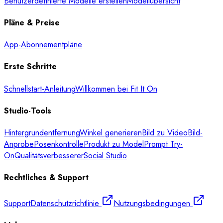
Benutzerdefinierte Modelle erstellen
Modellübersicht
Pläne & Preise
App-Abonnementpläne
Erste Schritte
Schnellstart-Anleitung
Willkommen bei Fit It On
Studio-Tools
Hintergrundentfernung
Winkel generieren
Bild zu Video
Bild-
Anprobe
Posenkontrolle
Produkt zu Model
Prompt Try-
On
Qualitätsverbesserer
Social Studio
Rechtliches & Support
Support
Datenschutzrichtlinie
Nutzungsbedingungen