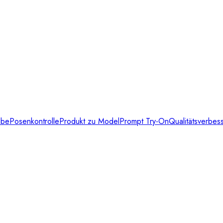
obe
Posenkontrolle
Produkt zu Model
Prompt Try-On
Qualitätsverbes