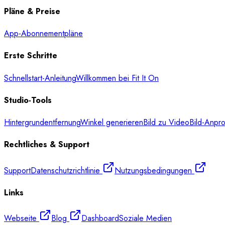
Pläne & Preise
App-Abonnementpläne
Erste Schritte
Schnellstart-Anleitung
Willkommen bei Fit It On
Studio-Tools
Hintergrundentfernung
Winkel generieren
Bild zu Video
Bild-Anpr
Rechtliches & Support
Support
Datenschutzrichtlinie
Nutzungsbedingungen
Links
Webseite
Blog
Dashboard
Soziale Medien