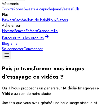
Vêtements
T-shirts
Robes
Sweats à capuche
Jeans
Vestes
Pulls
Plus
Baskets
Sacs
Maillots de bain
Bijoux
Blazers
Acheter par
Homme
Femme
Enfants
Grande taille
Parcourir tous les produits
Blog
Tarifs
Se connecter
Commencer
Puis-je transformer mes images
d'essayage en vidéos ?
Oui ! Nous proposons un générateur IA dédié
Image-vers-
Vidéo
au sein de notre studio.
Une fois que vous avez généré une belle image statique et