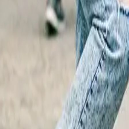
、職人技のディテールを見せましょう。
ングのランキングを高くするのに役立ちます。
ージング、ポストプロダクションを処理します。