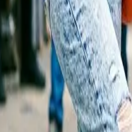
るショップに惹かれます。Etsy自身の販売者ハンドブックに
職人販売者が、各作品の職人技を称えるエディトリアル品質の画像