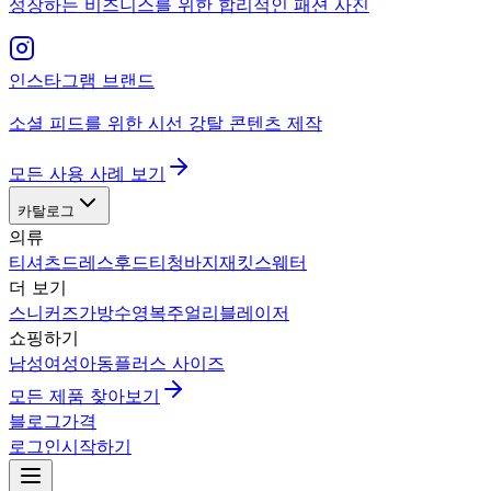
성장하는 비즈니스를 위한 합리적인 패션 사진
인스타그램 브랜드
소셜 피드를 위한 시선 강탈 콘텐츠 제작
모든 사용 사례 보기
카탈로그
의류
티셔츠
드레스
후드티
청바지
재킷
스웨터
더 보기
스니커즈
가방
수영복
주얼리
블레이저
쇼핑하기
남성
여성
아동
플러스 사이즈
모든 제품 찾아보기
블로그
가격
로그인
시작하기