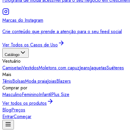
Fotografia de moda acessível para o seu negócio em crescimen
Marcas do Instagram
Crie conteúdo que prende a atenção para o seu feed social
Ver Todos os Casos de Uso
Catálogo
Vestuário
Camisetas
Vestidos
Moletons com capuz
Jeans
Jaquetas
Suéteres
Mais
Tênis
Bolsas
Moda praia
Joias
Blazers
Comprar por
Masculino
Feminino
Infantil
Plus Size
Ver todos os produtos
Blog
Preços
Entrar
Começar