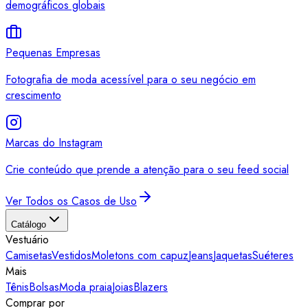
demográficos globais
Pequenas Empresas
Fotografia de moda acessível para o seu negócio em
crescimento
Marcas do Instagram
Crie conteúdo que prende a atenção para o seu feed social
Ver Todos os Casos de Uso
Catálogo
Vestuário
Camisetas
Vestidos
Moletons com capuz
Jeans
Jaquetas
Suéteres
Mais
Tênis
Bolsas
Moda praia
Joias
Blazers
Comprar por