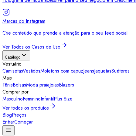
Fotografia de moda acessível para o seu negócio em crescimen
Marcas do Instagram
Crie conteúdo que prende a atenção para o seu feed social
Ver Todos os Casos de Uso
Catálogo
Vestuário
Camisetas
Vestidos
Moletons com capuz
Jeans
Jaquetas
Suéteres
Mais
Tênis
Bolsas
Moda praia
Joias
Blazers
Comprar por
Masculino
Feminino
Infantil
Plus Size
Ver todos os produtos
Blog
Preços
Entrar
Começar