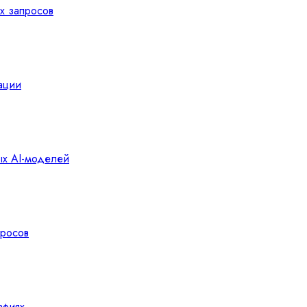
х запросов
ации
х AI-моделей
просов
афиях