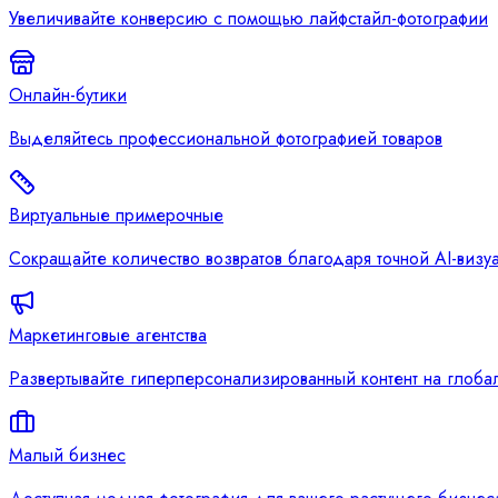
Увеличивайте конверсию с помощью лайфстайл-фотографии
Онлайн-бутики
Выделяйтесь профессиональной фотографией товаров
Виртуальные примерочные
Сокращайте количество возвратов благодаря точной AI-виз
Маркетинговые агентства
Развертывайте гиперперсонализированный контент на глоба
Малый бизнес