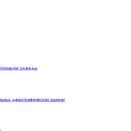
уализации одежды
льных демографических рынках