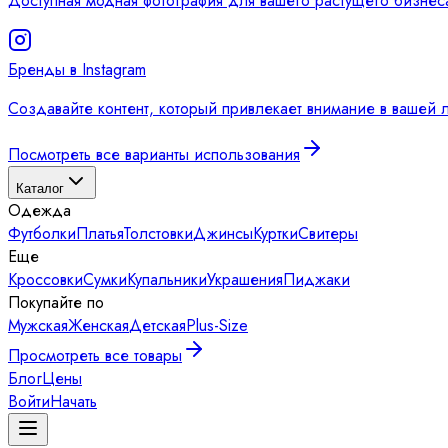
Доступная модная фотография для вашего растущего бизнес
Бренды в Instagram
Создавайте контент, который привлекает внимание в вашей 
Посмотреть все варианты использования
Каталог
Одежда
Футболки
Платья
Толстовки
Джинсы
Куртки
Свитеры
Еще
Кроссовки
Сумки
Купальники
Украшения
Пиджаки
Покупайте по
Мужская
Женская
Детская
Plus-Size
Просмотреть все товары
Блог
Цены
Войти
Начать