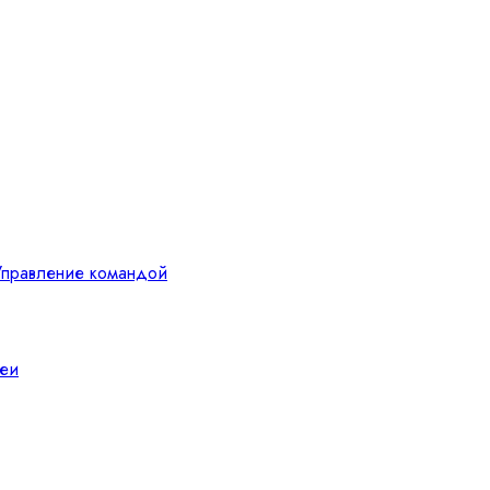
Управление командой
еи