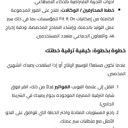
أدوات التجربة الافتراضية بالذكاء الاصطناعي.
خطط المحترفين / الوكالات:
تفتح على الفور المجموعة
الكاملة من إمكانيات Fit It On للمؤسسات، بما في ذلك سير
عمل التوليد بالجملة، وإنشاء النماذج المخصصة، ودقة إخراج
4k، والتعاون الجماعي متعدد المستخدمين.
خطوة بخطوة: كيفية ترقية خطتك
عندما تكون مستعدًا لتوسيع الإنتاج أو إذا استنفدت رصيدك الشهري
المخصص:
انتقل إلى علامة التبويب
الفواتير
(بدلاً من ذلك، انقر فوق
شارة الترقية المميزة الموجودة بجوار رصيدك في الشريط
الجانبي).
راجع المستويات المتاحة واختر الخطة التي تتوافق على النحو
الأمثل مع متطلبات سير عملك.