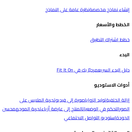
إنشاء نماذج مخصصة
نظرة عامة على النماذج
الخطط والأسعار
خطط اشتراك التطبيق
البدء
دليل البدء السريع
مرحبًا بك في Fit It On
أدوات الاستوديو
إزالة الخلفية
توليد الزوايا
صورة إلى فيديو
تجربة الملابس على
الصور
التحكم في الوضعيات
المنتج إلى عارضة أزياء
تجربة الموجه
محسن
الجودة
استوديو التواصل الاجتماعي