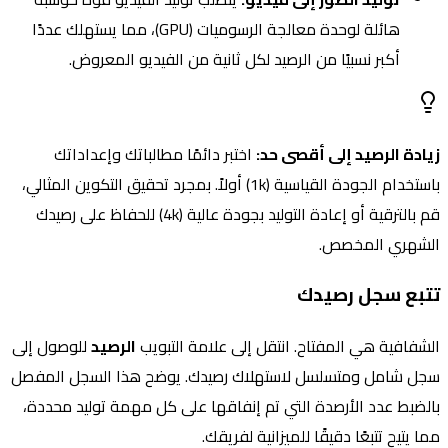
هائلة لوحدة معالجة الرسوميات (GPU)، مما يستهلك عددًا
أكبر نسبيًا من الرصيد لكل ثانية من الفيديو المعروض.
زيادة الرصيد إلى أقصى حد:
اختبر دائمًا مطالباتك وإعداداتك
باستخدام الجودة القياسية (1k) أولاً. بمجرد تحقيق التكوين المثالي،
قم بالترقية أو إعادة التوليد بجودة عالية (4k) للحفاظ على رصيدك
الشهري المخصص.
تتبع سجل رصيدك
الشفافية هي المفتاح. انتقل إلى علامة التبويب
الرصيد
للوصول إلى
سجل شامل ومتسلسل لاستهلاك رصيدك. يوضح هذا السجل المفصل
بالضبط عدد الأرصدة التي تم إنفاقها على كل مهمة توليد محددة،
مما يتيح تتبعًا دقيقًا للميزانية لفريقك.