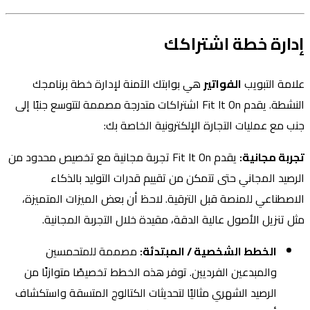
إدارة خطة اشتراكك
علامة التبويب
الفواتير
هي بوابتك الآمنة لإدارة خطة برنامجك
النشطة. يقدم Fit It On اشتراكات متدرجة مصممة لتتوسع جنبًا إلى
جنب مع عمليات التجارة الإلكترونية الخاصة بك:
تجربة مجانية:
يقدم Fit It On تجربة مجانية مع تخصيص محدود من
الرصيد المجاني حتى تتمكن من تقييم قدرات التوليد بالذكاء
الاصطناعي للمنصة قبل الترقية. لاحظ أن بعض الميزات المتميزة،
مثل تنزيل الأصول عالية الدقة، مقيدة خلال التجربة المجانية.
الخطط الشخصية / المبتدئة:
مصممة للمتحمسين
والمبدعين الفرديين. توفر هذه الخطط تخصيصًا متوازنًا من
الرصيد الشهري مثاليًا لتحديثات الكتالوج المتسقة واستكشاف