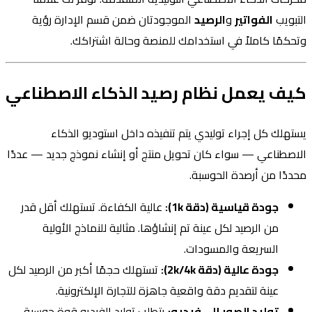
التبويب
الفواتير
و
الرصيد
الموجودتان ضمن قسم الإدارة رؤية
وتحكمًا كاملاً في استخدامك للمنصة وحالة اشتراكك.
كيف يعمل نظام رصيد الذكاء الاصطناعي
يستهلك كل إجراء توليدي يتم تنفيذه داخل استوديو الذكاء
الاصطناعي — سواء كان تحويل منتج أو إنشاء نموذج جديد — عددًا
محددًا من أرصدة الحوسبة.
جودة قياسية (دقة 1k):
عالية الكفاءة. تستهلك أقل قدر
من الرصيد لكل عينة تم إنشاؤها. مثالية للنماذج الأولية
السريعة والمسودات.
جودة عالية (دقة 2k/4k):
تستهلك حجمًا أكبر من الرصيد لكل
عينة لتقديم دقة واقعية جاهزة للتجارة الإلكترونية.
توليد الصور إلى فيديو:
يتطلب توليد الفيديو قوة حوسبة