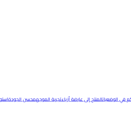
كم في الوضعيات
المنتج إلى عارضة أزياء
تجربة الموجه
محسن الجودة
استو