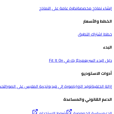
إنشاء نماذج مخصصة
نظرة عامة على النماذج
الخطط والأسعار
خطط اشتراك التطبيق
البدء
دليل البدء السريع
مرحبًا بك في Fit It On
أدوات الاستوديو
إزالة الخلفية
توليد الزوايا
صورة إلى فيديو
تجربة الملابس على الصور
التح
الدعم القانوني والمساعدة
الدعم
سياسة الخصوصية
شروط الاستخدام