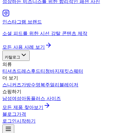
성장하는 비즈니스를 위한 합리적인 패션 사진
인스타그램 브랜드
소셜 피드를 위한 시선 강탈 콘텐츠 제작
모든 사용 사례 보기
카탈로그
의류
티셔츠
드레스
후드티
청바지
재킷
스웨터
더 보기
스니커즈
가방
수영복
주얼리
블레이저
쇼핑하기
남성
여성
아동
플러스 사이즈
모든 제품 찾아보기
블로그
가격
로그인
시작하기