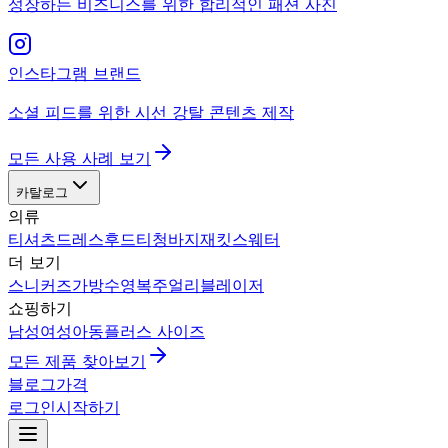
성장하는 비즈니스를 위한 합리적인 패션 사진
인스타그램 브랜드
소셜 피드를 위한 시선 강탈 콘텐츠 제작
모든 사용 사례 보기
카탈로그
의류
티셔츠
드레스
후드티
청바지
재킷
스웨터
더 보기
스니커즈
가방
수영복
주얼리
블레이저
쇼핑하기
남성
여성
아동
플러스 사이즈
모든 제품 찾아보기
블로그
가격
로그인
시작하기