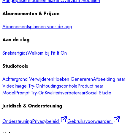
Aangepaste modellen maken
Overzicht Modellen
Abonnementen & Prijzen
Abonnementsplannen voor de app
Aan de slag
Snelstartgids
Welkom bij Fit It On
Studiotools
Achtergrond Verwijderen
Hoeken Genereren
Afbeelding naar
Video
Image Try-On
Houdingscontrole
Product naar
Model
Prompt Try-On
Kwaliteitsverbeteraar
Social Studio
Juridisch & Ondersteuning
Ondersteuning
Privacybeleid
Gebruiksvoorwaarden