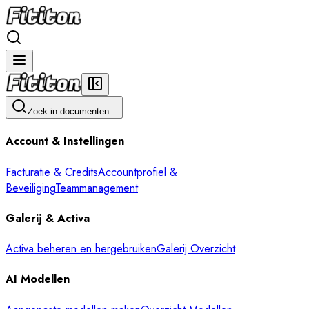
Zoek in documenten...
Account & Instellingen
Facturatie & Credits
Accountprofiel &
Beveiliging
Teammanagement
Galerij & Activa
Activa beheren en hergebruiken
Galerij Overzicht
AI Modellen