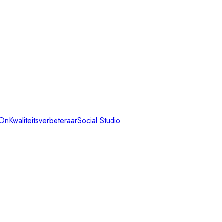
-On
Kwaliteitsverbeteraar
Social Studio