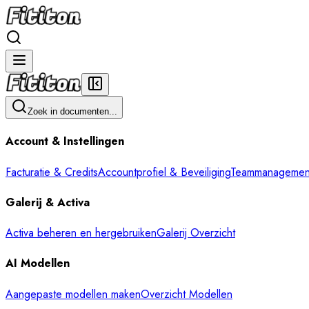
Zoek in documenten...
Account & Instellingen
Facturatie & Credits
Accountprofiel & Beveiliging
Teammanagemen
Galerij & Activa
Activa beheren en hergebruiken
Galerij Overzicht
AI Modellen
Aangepaste modellen maken
Overzicht Modellen