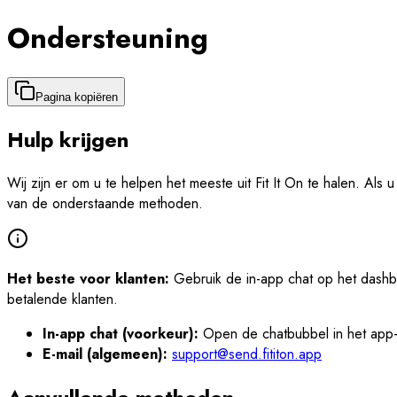
Ondersteuning
Pagina kopiëren
Hulp krijgen
Wij zijn er om u te helpen het meeste uit Fit It On te halen. A
van de onderstaande methoden.
Het beste voor klanten:
Gebruik de in-app chat op het dashbo
betalende klanten.
In-app chat (voorkeur):
Open de chatbubbel in het app-d
E-mail (algemeen):
support@send.fititon.app