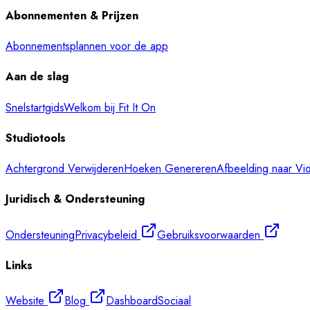
Abonnementen & Prijzen
Abonnementsplannen voor de app
Aan de slag
Snelstartgids
Welkom bij Fit It On
Studiotools
Achtergrond Verwijderen
Hoeken Genereren
Afbeelding naar Vi
Juridisch & Ondersteuning
Ondersteuning
Privacybeleid
Gebruiksvoorwaarden
Links
Website
Blog
Dashboard
Sociaal