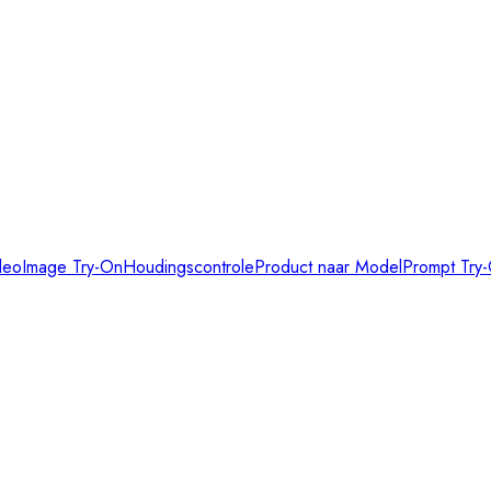
deo
Image Try-On
Houdingscontrole
Product naar Model
Prompt Try