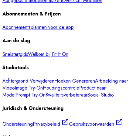
Aangepaste modellen maken
Overzicht Modellen
Abonnementen & Prijzen
Abonnementsplannen voor de app
Aan de slag
Snelstartgids
Welkom bij Fit It On
Studiotools
Achtergrond Verwijderen
Hoeken Genereren
Afbeelding naar
Video
Image Try-On
Houdingscontrole
Product naar
Model
Prompt Try-On
Kwaliteitsverbeteraar
Social Studio
Juridisch & Ondersteuning
Ondersteuning
Privacybeleid
Gebruiksvoorwaarden