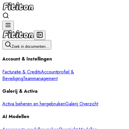
Zoek in documenten...
Account & Instellingen
Facturatie & Credits
Accountprofiel &
Beveiliging
Teammanagement
Galerij & Activa
Activa beheren en hergebruiken
Galerij Overzicht
AI Modellen