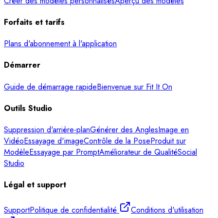
Créer des modèles personnalisés
Aperçu des modèles
Forfaits et tarifs
Plans d'abonnement à l'application
Démarrer
Guide de démarrage rapide
Bienvenue sur Fit It On
Outils Studio
Suppression d'arrière-plan
Générer des Angles
Image en
Vidéo
Essayage d'image
Contrôle de la Pose
Produit sur
Modèle
Essayage par Prompt
Améliorateur de Qualité
Social
Studio
Légal et support
Support
Politique de confidentialité
Conditions d'utilisation