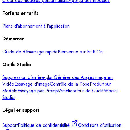
Créer des modèles personnalisés
Aperçu des modèles
Forfaits et tarifs
Plans d'abonnement à l'application
Démarrer
Guide de démarrage rapide
Bienvenue sur Fit It On
Outils Studio
Suppression d'arrière-plan
Générer des Angles
Image en
Vidéo
Essayage d'image
Contrôle de la Pose
Produit sur
Modèle
Essayage par Prompt
Améliorateur de Qualité
Social
Studio
Légal et support
Support
Politique de confidentialité
Conditions d'utilisation