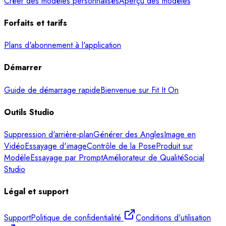
Créer des modèles personnalisés
Aperçu des modèles
Forfaits et tarifs
Plans d'abonnement à l'application
Démarrer
Guide de démarrage rapide
Bienvenue sur Fit It On
Outils Studio
Suppression d'arrière-plan
Générer des Angles
Image en
Vidéo
Essayage d'image
Contrôle de la Pose
Produit sur
Modèle
Essayage par Prompt
Améliorateur de Qualité
Social
Studio
Légal et support
Support
Politique de confidentialité
Conditions d'utilisation