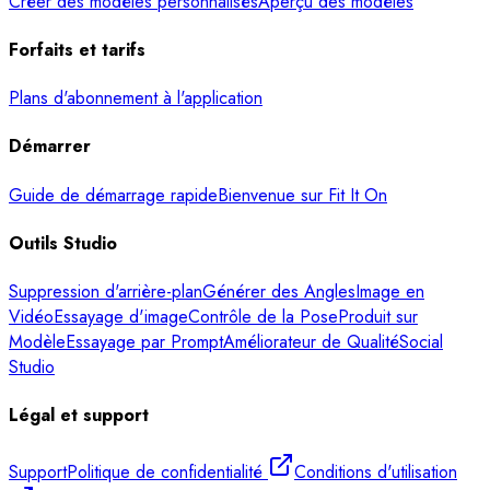
Créer des modèles personnalisés
Aperçu des modèles
Forfaits et tarifs
Plans d'abonnement à l'application
Démarrer
Guide de démarrage rapide
Bienvenue sur Fit It On
Outils Studio
Suppression d'arrière-plan
Générer des Angles
Image en
Vidéo
Essayage d'image
Contrôle de la Pose
Produit sur
Modèle
Essayage par Prompt
Améliorateur de Qualité
Social
Studio
Légal et support
Support
Politique de confidentialité
Conditions d'utilisation