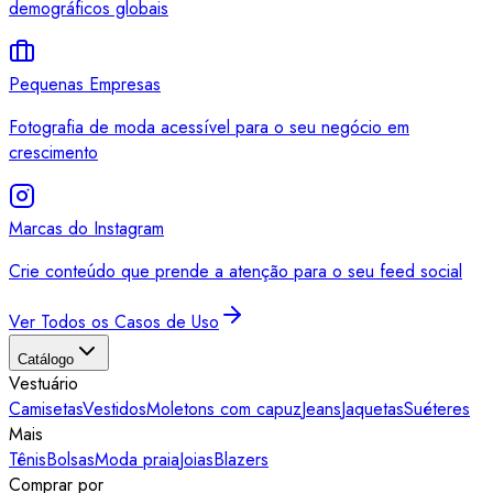
demográficos globais
Pequenas Empresas
Fotografia de moda acessível para o seu negócio em
crescimento
Marcas do Instagram
Crie conteúdo que prende a atenção para o seu feed social
Ver Todos os Casos de Uso
Catálogo
Vestuário
Camisetas
Vestidos
Moletons com capuz
Jeans
Jaquetas
Suéteres
Mais
Tênis
Bolsas
Moda praia
Joias
Blazers
Comprar por