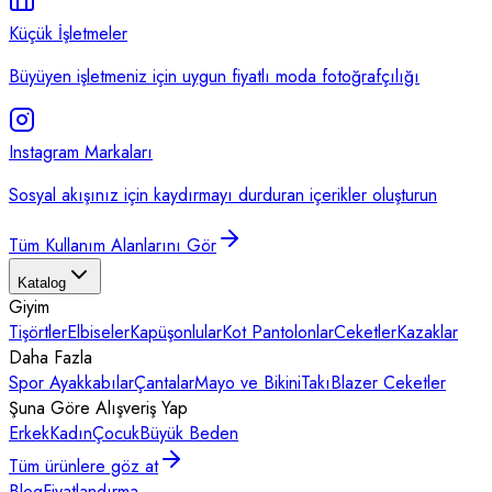
Küçük İşletmeler
Büyüyen işletmeniz için uygun fiyatlı moda fotoğrafçılığı
Instagram Markaları
Sosyal akışınız için kaydırmayı durduran içerikler oluşturun
Tüm Kullanım Alanlarını Gör
Katalog
Giyim
Tişörtler
Elbiseler
Kapüşonlular
Kot Pantolonlar
Ceketler
Kazaklar
Daha Fazla
Spor Ayakkabılar
Çantalar
Mayo ve Bikini
Takı
Blazer Ceketler
Şuna Göre Alışveriş Yap
Erkek
Kadın
Çocuk
Büyük Beden
Tüm ürünlere göz at
Blog
Fiyatlandırma