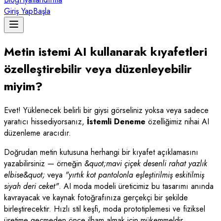
Giriş Yap
Başla
Metin istemi AI kullanarak kıyafetleri
özelleştirebilir veya düzenleyebilir
miyim?
Evet! Yüklenecek belirli bir giysi görseliniz yoksa veya sadece
yaratıcı hissediyorsanız,
İstemli Deneme
özelliğimiz nihai AI
düzenleme aracıdır.
Doğrudan metin kutusuna herhangi bir kıyafet açıklamasını
yazabilirsiniz — örneğin
&quot;mavi çiçek desenli rahat yazlık
elbise&quot;
veya
"yırtık kot pantolonla eşleştirilmiş eskitilmiş
siyah deri ceket"
. AI moda modeli üreticimiz bu tasarımı anında
kavrayacak ve kaynak fotoğrafınıza gerçekçi bir şekilde
birleştirecektir. Hızlı stil keşfi, moda prototiplemesi ve fiziksel
üretime geçmeden önce ilham almak için mükemmeldir.