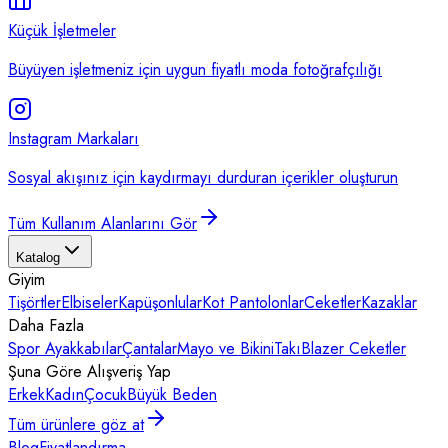
Küçük İşletmeler
Büyüyen işletmeniz için uygun fiyatlı moda fotoğrafçılığı
Instagram Markaları
Sosyal akışınız için kaydırmayı durduran içerikler oluşturun
Tüm Kullanım Alanlarını Gör
Katalog
Giyim
Tişörtler
Elbiseler
Kapüşonlular
Kot Pantolonlar
Ceketler
Kazaklar
Daha Fazla
Spor Ayakkabılar
Çantalar
Mayo ve Bikini
Takı
Blazer Ceketler
Şuna Göre Alışveriş Yap
Erkek
Kadın
Çocuk
Büyük Beden
Tüm ürünlere göz at
Blog
Fiyatlandırma