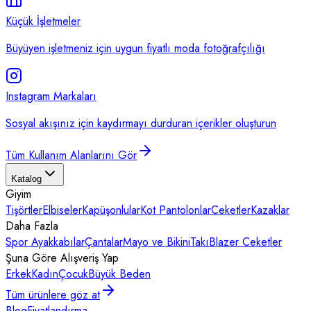
Küçük İşletmeler
Büyüyen işletmeniz için uygun fiyatlı moda fotoğrafçılığı
Instagram Markaları
Sosyal akışınız için kaydırmayı durduran içerikler oluşturun
Tüm Kullanım Alanlarını Gör
Katalog
Giyim
Tişörtler
Elbiseler
Kapüşonlular
Kot Pantolonlar
Ceketler
Kazaklar
Daha Fazla
Spor Ayakkabılar
Çantalar
Mayo ve Bikini
Takı
Blazer Ceketler
Şuna Göre Alışveriş Yap
Erkek
Kadın
Çocuk
Büyük Beden
Tüm ürünlere göz at
Blog
Fiyatlandırma