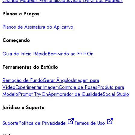
Criando Modelos Personalizados
Visão Geral dos Modelos
Planos e Preços
Planos de Assinatura do Aplicativo
Começando
Guia de Início Rápido
Bem-vindo ao Fit It On
Ferramentas do Estúdio
Remoção de Fundo
Gerar Ângulos
Imagem para
Vídeo
Experimentar Imagem
Controle de Poses
Produto para
Modelo
Prompt Try-On
Aprimorador de Qualidade
Social Studio
Jurídico e Suporte
Suporte
Política de Privacidade
Termos de Uso