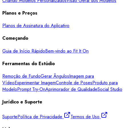
Criando Modelos Personalizados
Visão Geral dos Modelos
Planos e Preços
Planos de Assinatura do Aplicativo
Começando
Guia de Início Rápido
Bem-vindo ao Fit It On
Ferramentas do Estúdio
Remoção de Fundo
Gerar Ângulos
Imagem para
Vídeo
Experimentar Imagem
Controle de Poses
Produto para
Modelo
Prompt Try-On
Aprimorador de Qualidade
Social Studio
Jurídico e Suporte
Suporte
Política de Privacidade
Termos de Uso