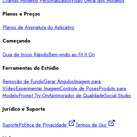
Criando Modelos Personalizados
Visão Geral dos Modelos
Planos e Preços
Planos de Assinatura do Aplicativo
Começando
Guia de Início Rápido
Bem-vindo ao Fit It On
Ferramentas do Estúdio
Remoção de Fundo
Gerar Ângulos
Imagem para
Vídeo
Experimentar Imagem
Controle de Poses
Produto para
Modelo
Prompt Try-On
Aprimorador de Qualidade
Social Studio
Jurídico e Suporte
Suporte
Política de Privacidade
Termos de Uso