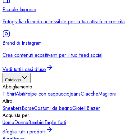
Piccole Imprese
Fotografia di moda accessibile per la tua attività in crescita
Brand di Instagram
Crea contenuti accattivanti per il tuo feed social
Vedi tutti i casi d'uso
Catalogo
Abbigliamento
T-Shirt
Abiti
Felpe con cappuccio
Jeans
Giacche
Maglioni
Altro
Sneakers
Borse
Costumi da bagno
Gioielli
Blazer
Acquista per
Uomo
Donna
Bambini
Taglie forti
Sfoglia tutti i prodotti
Blog
Prezzi