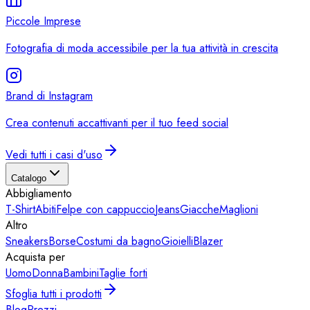
Piccole Imprese
Fotografia di moda accessibile per la tua attività in crescita
Brand di Instagram
Crea contenuti accattivanti per il tuo feed social
Vedi tutti i casi d'uso
Catalogo
Abbigliamento
T-Shirt
Abiti
Felpe con cappuccio
Jeans
Giacche
Maglioni
Altro
Sneakers
Borse
Costumi da bagno
Gioielli
Blazer
Acquista per
Uomo
Donna
Bambini
Taglie forti
Sfoglia tutti i prodotti
Blog
Prezzi