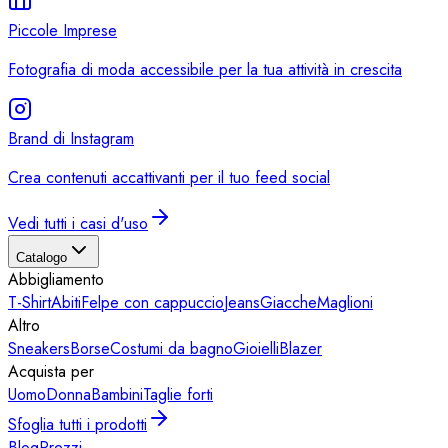
Piccole Imprese
Fotografia di moda accessibile per la tua attività in crescita
Brand di Instagram
Crea contenuti accattivanti per il tuo feed social
Vedi tutti i casi d'uso
Catalogo
Abbigliamento
T-Shirt
Abiti
Felpe con cappuccio
Jeans
Giacche
Maglioni
Altro
Sneakers
Borse
Costumi da bagno
Gioielli
Blazer
Acquista per
Uomo
Donna
Bambini
Taglie forti
Sfoglia tutti i prodotti
Blog
Prezzi