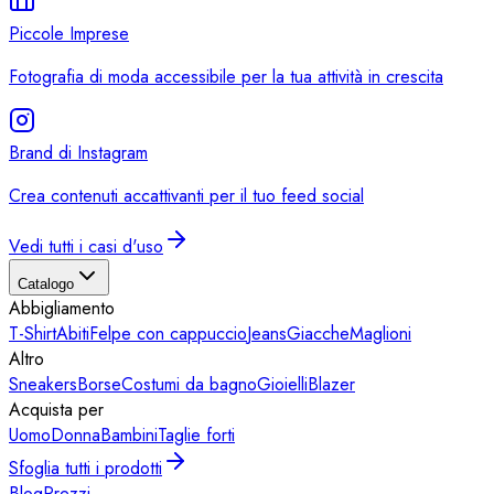
Piccole Imprese
Fotografia di moda accessibile per la tua attività in crescita
Brand di Instagram
Crea contenuti accattivanti per il tuo feed social
Vedi tutti i casi d'uso
Catalogo
Abbigliamento
T-Shirt
Abiti
Felpe con cappuccio
Jeans
Giacche
Maglioni
Altro
Sneakers
Borse
Costumi da bagno
Gioielli
Blazer
Acquista per
Uomo
Donna
Bambini
Taglie forti
Sfoglia tutti i prodotti
Blog
Prezzi